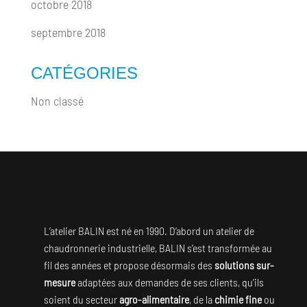
octobre 2018
septembre 2018
CATÉGORIES
Non classé
L’atelier BALIN est né en 1990. D’abord un atelier de
chaudronnerie industrielle, BALIN s’est transformée au
fil des années et propose désormais des
solutions sur-
mesure
adaptées aux demandes de ses clients, qu’ils
soient du secteur
agro-alimentaire
, de la
chimie fine
ou