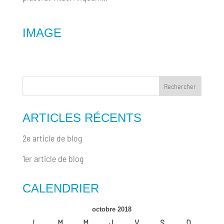
IMAGE
ARTICLES RÉCENTS
2e article de blog
1er article de blog
CALENDRIER
octobre 2018
L
M
M
J
V
S
D