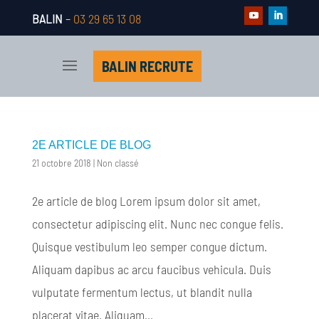
BALIN
–
03 29 65 13 08
BALIN RECRUTE
2E ARTICLE DE BLOG
21 octobre 2018
|
Non classé
2e article de blog Lorem ipsum dolor sit amet,
consectetur adipiscing elit. Nunc nec congue felis.
Quisque vestibulum leo semper congue dictum.
Aliquam dapibus ac arcu faucibus vehicula. Duis
vulputate fermentum lectus, ut blandit nulla
placerat vitae. Aliquam...